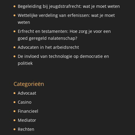
Begeleiding bij jeugdstrafrecht: wat je moet weten
Wettelijke verdeling van erfenissen: wat je moet
weten
Erfrecht en testamenten: Hoe zorg je voor een
goed geregeld nalatenschap?
Advocaten in het arbeidsrecht
De invloed van technologie op democratie en
politiek
Categorieën
Advocaat
Casino
Financieel
Mediator
Rechten