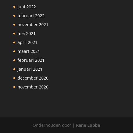
juni 2022
februari 2022
november 2021
mei 2021
april 2021
maart 2021
februari 2021
januari 2021
december 2020
november 2020
Onderhouden door |
Rene Lobbe