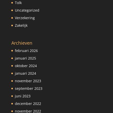
Tolk
Uncategorized
Verzekering
Zakelijk
Archieven
februari 2026
januari 2025
oktober 2024
januari 2024
november 2023
september 2023
juni 2023
december 2022
november 2022